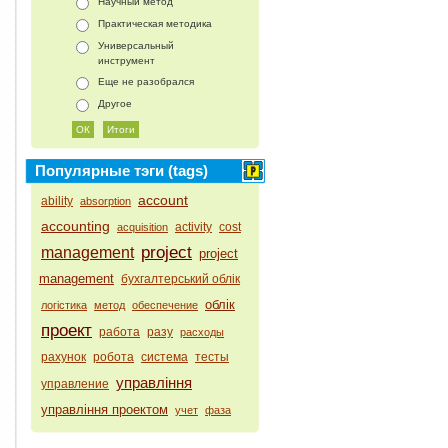
Научный метод
Практическая методика
Универсальный
инструмент
Еще не разобрался
Другое
Популярные тэги (tags)
account
ability
absorption
accounting
activity
cost
acquisition
project
management
project
management
бухгалтерський облік
облік
логістика
метод
обеспечение
проект
работа
разу
расходы
рахунок
робота
система
тесты
управління
управление
управління проектом
учет
фаза