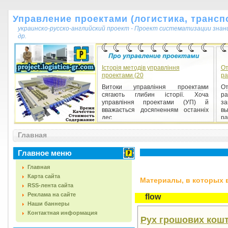
Управление проектами (логистика, транспо
украинско-русско-английский проект - Проект систематизации знан
др.
Історія методів управління
От
проектами (20
ра
Витоки управління проектами
О
сягають глибин історії. Хоча
р
управління проектами (УП) й
за
вважається досягненням останніх
вы
дес...
ра
Главная
Главное меню
Главная
Карта сайта
Материалы, в которых вс
RSS-лента сайта
Реклама на сайте
flow
Наши баннеры
Контактная информация
Рух грошових кошті