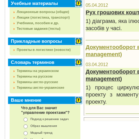
Учебные материалы
05.04.2012
Рух грошових кошт
Лекционные вопросы (общее)
Лекции (логистика, транспорт)
1) діаграма, яка іл
Учебники, пособия и др.
засобів у часі.
Тестовые задания (тесты)
Прикладные вопросы
Документооборот в 
Проекты в логистике (новости)
management)
Словарь терминов
03.04.2012
Документооборот в
Термины на украинском
Термины на русском
management
)
Термины англо-русские
1) процес циркулю
Термины англо-украинские
проекту з момент
Ваше мнение
проекту.
Что для Вас значит
"управление проектами"?
Подход к решению задач
Образ мышления
Модный тренд