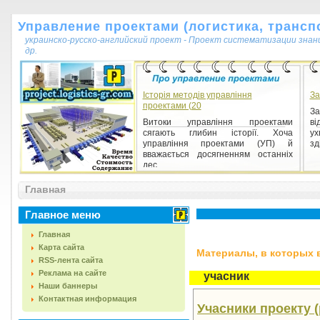
Управление проектами (логистика, транспо
украинско-русско-английский проект - Проект систематизации знан
др.
Історія методів управління
За
проектами (20
За
Витоки управління проектами
ві
сягають глибин історії. Хоча
у
управління проектами (УП) й
зд
вважається досягненням останніх
дес...
Главная
Главное меню
Главная
Карта сайта
Материалы, в которых вс
RSS-лента сайта
Реклама на сайте
учасник
Наши баннеры
Контактная информация
Учасники проекту (p