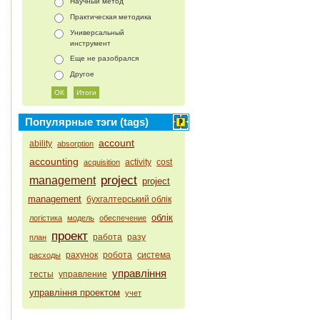
Научный метод
Практическая методика
Универсальный
инструмент
Еще не разобрался
Другое
Популярные тэги (tags)
account
ability
absorption
accounting
activity
cost
acquisition
project
management
project
management
бухгалтерський облік
облік
логістика
модель
обеспечение
проект
работа
разу
план
рахунок
робота
система
расходы
управління
тесты
управление
управління проектом
учет