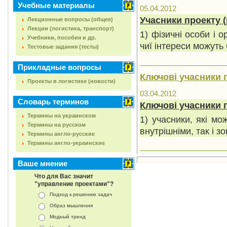
Учебные материалы
05.04.2012
Учасники проекту (
Лекционные вопросы (общее)
Лекции (логистика, транспорт)
1) фізичні особи і о
Учебники, пособия и др.
чиї інтереси можуть 
Тестовые задания (тесты)
Прикладные вопросы
Ключові учасники п
Проекты в логистике (новости)
03.04.2012
Словарь терминов
Ключові учасники 
Термины на украинском
1) учасники, які мо
Термины на русском
внутрішніми, так і з
Термины англо-русские
Термины англо-украинские
Ваше мнение
Что для Вас значит
"управление проектами"?
Подход к решению задач
Образ мышления
Модный тренд