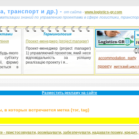
, транспорт и др.) -
от сайта -
www.logistics-gr.com
ематизации знаний по управлению проектами в сфере логистики, транспор
ління
Проект-менеджер (project manager)
Проект-менеджер (project manager)
-якого
1) управляючий проектом, який несе
уб'єкту
відповідальність за успішну
accommodation party
ії, фірми)
реалізацію проекту і я...
проекту
життєвий цикл 
юється в
Разместить рекламу на сайте
 в которых встречается метка (тэг, tag)
 - пристосовувати, розміщувати, забезпечувати, надавати позику, кредит,