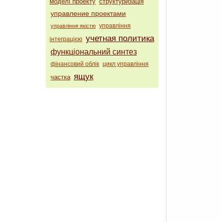
моделі проекту
структуризація
управление проектами
управління
управління якістю
учетная политика
інтеграцією
функціональний синтез
фінансовий облік
цикл управління
ящук
частка