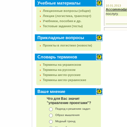
Учебные материалы
10.01.2013
Accommoda
Лекционные вопросы (общее)
послугу.
Лекции (логистика, транспорт)
Учебники, пособия и др.
Тестовые задания (тесты)
Прикладные вопросы
Проекты в логистике (новости)
Словарь терминов
Термины на украинском
Термины на русском
Термины англо-русские
Термины англо-украинские
Ваше мнение
Что для Вас значит
"управление проектами"?
Подход к решению задач
Образ мышления
Модный тренд