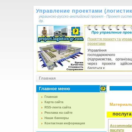
Управление проектами (логистика
украинско-русско-английский проект - Проект сист
др.
Поняття проекту та управ
проектами
Управління будь
господарюючого с
(підприємства, організац
через проекти здійсн
багатьох к...
Главная
Главное меню
Главная
Карта сайта
Материалы,
RSS-лента сайта
Реклама на сайте
послуга
Наши баннеры
Контактная информация
Accommodate
послугу