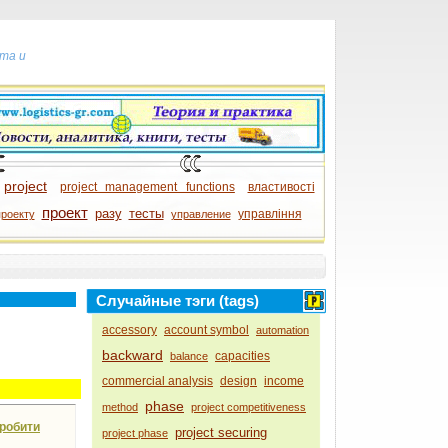
та и
project
project management functions
властивості
проект
разу
тесты
управління
проекту
управление
Случайные тэги (tags)
accessory
account symbol
automation
backward
capacities
balance
commercial analysis
design
income
phase
method
project competitiveness
 робити
project securing
project phase