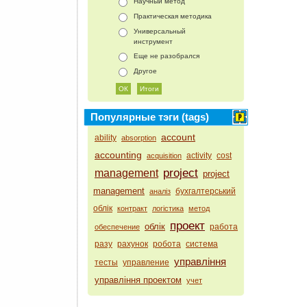
Научный метод
Практическая методика
Универсальный
инструмент
Еще не разобрался
Другое
Популярные тэги (tags)
account
ability
absorption
accounting
activity
cost
acquisition
project
management
project
management
бухгалтерський
аналіз
облік
контракт
логістика
метод
проект
облік
работа
обеспечение
разу
рахунок
робота
система
управління
тесты
управление
управління проектом
учет