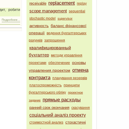
replacement
receivable
replay
дит, робити
scope management
sequential
stochastic model
supervisor
Подробнее...
баланс фінансової
активность
операції
ведення бухгалтерських
рахунків
запрошення
квалифицированный
бухгалтер
методи управління
основы
проектами
обеспечение
отмена
управления проектом
контракта
планування резервів
платоспроможність
принципи
бухгалтерського обліку
проектное
прямые расходы
задание
ранний срок окончания
скасування
соціальний аналіз проекту
стохастичні
стоимостной анализ