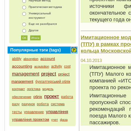
Научный метод
источники фи
Практическая методика
окончательное 
Универсальный
инструмент
текущего года о
Еще не разобрался
Другое
Имитационное мод
(ТПУ) в рамках пр
Популярные тэги (tags)
кольца Московско
account
ability
absorption
04.10.2013
accounting
Имитационное м
activity
cost
acquisition
(ТПУ) Малого к
project
management
project
компанией «ИТС
management
бухгалтерський облік
проекта по реко
контракт
логістика
модель
Имитационные
проект
облік
работа
обеспечение
пропускной спо
разу
рахунок
робота
система
рекомендаций 
управління
тесты
управление
поезда Малого к
управління проектом
учет
фаза
пассажиров.