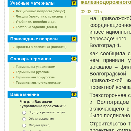
железнодорожного 
Учебные материалы
02.02.2015
Лекционные вопросы (общее)
Лекции (логистика, транспорт)
На Приволжской
Учебники, пособия и др.
координацион
Тестовые задания (тесты)
инвестиционн
пересадочног
Прикладные вопросы
Волгоград-1.
Проекты в логистике (новости)
Как сообщила с
Словарь терминов
нем приняли у
вокзалов – фи
Термины на украинском
Термины на русском
Волгоградско
Термины англо-русские
Приволжской ж
Термины англо-украинские
проектной компа
Ваше мнение
Трехстороннее 
и Волгоградом
Что для Вас значит
"управление проектами"?
включающего в 
Подход к решению задач
было подписано 
Образ мышления
Строительство 
Модный тренд
проектная комп