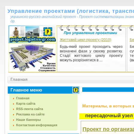
Управление проектами (логистика, транспо
украинско-русско-английский проект - Проект систематизации знан
др.
Життєвий цикл проекту (2010)
Бе
Будь-який проект проходить через
Бе
визначені фази у своєму розвитку.
су
Стадії життєвого циклу проекту
те
можуть розрізнятися в ...
(в
Главная
Главное меню
Главная
Карта сайта
Материалы, в которых вс
RSS-лента сайта
Реклама на сайте
пересадочный узел
Наши баннеры
Контактная информация
Проект по организ