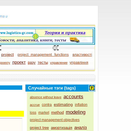
та и
project
project management functions
властивості
проект
разу
тесты
управління
проекту
управление
Случайные тэги (tags)
accounts
absence without leave
estimating
contra
inflation
accrue
modeling
method
loss
market
project management objectives
аналіз
project tree
амортизація