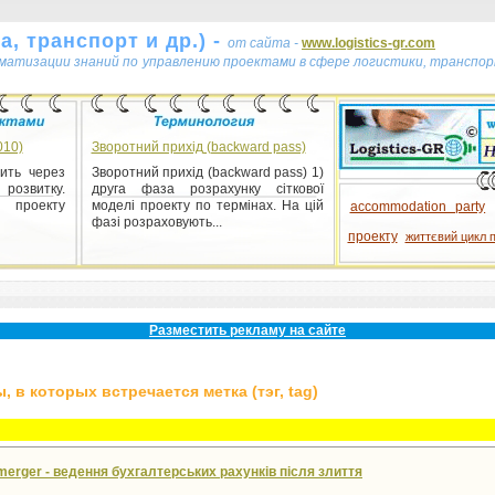
, транспорт и др.) -
от сайта -
www.logistics-gr.com
ематизации знаний по управлению проектами в сфере логистики, транспор
010)
Зворотний прихід (backward pass)
ить через
Зворотний прихід (backward pass) 1)
 розвитку.
друга фаза розрахунку сіткової
у проекту
моделі проекту по термінах. На цій
accommodation party
фазі розраховують...
проекту
життєвий цикл 
Разместить рекламу на сайте
 в которых встречается метка (тэг, tag)
merger - ведення бухгалтерських рахунків після злиття