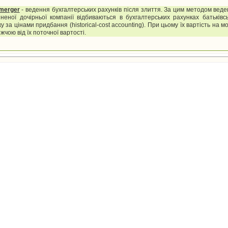
 merger
- ведення бухгалтерських рахунків після злиття. За цим методом веде
неної дочірньої компанії відбиваються в бухгалтерських рахунках батьківсь
 за цінами придбання (historical-cost accounting). При цьому їх вартість на м
жчою від їх поточної вартості.