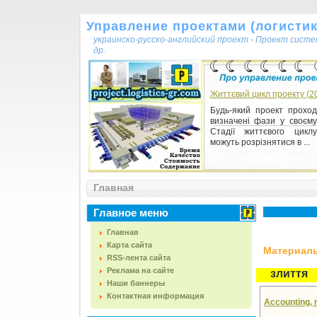
Управление проектами (логистика
украинско-русско-английский проект - Проект сист
др.
Життєвий цикл проекту (2
Будь-який проект проход
визначені фази у своєму
Стадії життєвого цикл
можуть розрізнятися в ...
Главная
Главное меню
Главная
Карта сайта
Материалы,
RSS-лента сайта
Реклама на сайте
злиття
Наши баннеры
Контактная информация
Accounting, 