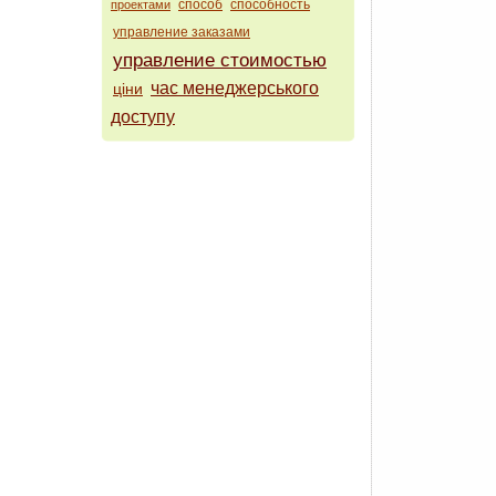
способ
способность
проектами
управление заказами
управление стоимостью
час менеджерського
ціни
доступу