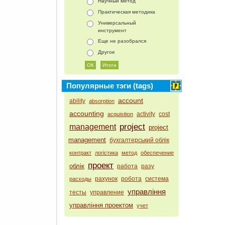
Научный метод
Практическая методика
Универсальный
инструмент
Еще не разобрался
Другое
Популярные тэги (tags)
account
ability
absorption
accounting
activity
cost
acquisition
project
management
project
management
бухгалтерський облік
контракт
логістика
метод
обеспечение
проект
облік
работа
разу
рахунок
робота
система
расходы
управління
тесты
управление
управління проектом
учет