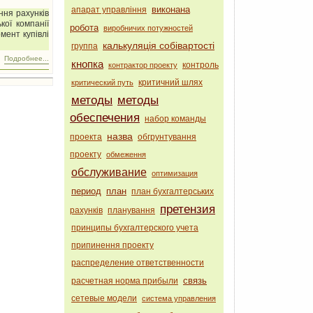
виконана
апарат управління
ння рахунків
кої компанії
робота
виробничих потужностей
омент купівлі
калькуляція собівартості
группа
Подробнее...
кнопка
контроль
контрактор проекту
критичний шлях
критический путь
методы
методы
обеспечения
набор команды
назва
проекта
обгрунтування
проекту
обмеження
обслуживание
оптимизация
период
план
план бухгалтерських
претензия
рахунків
планування
принципы бухгалтерского учета
припинення проекту
распределение ответственности
связь
расчетная норма прибыли
сетевые модели
система управления