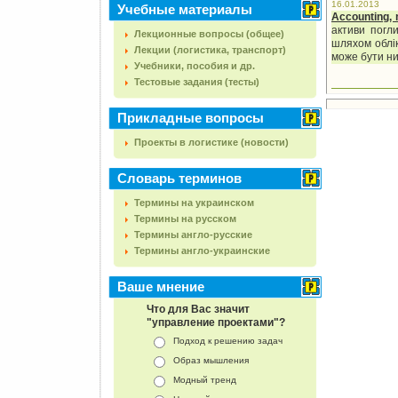
16.01.2013
Учебные материалы
Accounting,
активи погли
Лекционные вопросы (общее)
шляхом обліку
Лекции (логистика, транспорт)
може бути ни
Учебники, пособия и др.
Тестовые задания (тесты)
Прикладные вопросы
Проекты в логистике (новости)
Словарь терминов
Термины на украинском
Термины на русском
Термины англо-русские
Термины англо-украинские
Ваше мнение
Что для Вас значит
"управление проектами"?
Подход к решению задач
Образ мышления
Модный тренд