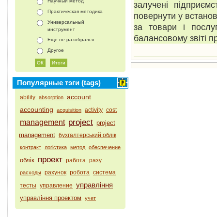
Научный метод
залучені підприємс
Практическая методика
повернути у встано
Универсальный
за товари і послу
инструмент
балансовому звіті пр
Еще не разобрался
Другое
Популярные тэги (tags)
account
ability
absorption
accounting
activity
cost
acquisition
project
management
project
management
бухгалтерський облік
контракт
логістика
метод
обеспечение
проект
облік
работа
разу
рахунок
робота
система
расходы
управління
тесты
управление
управління проектом
учет