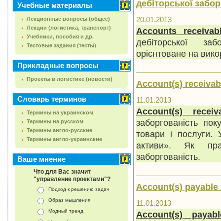
дебіторської забор
Учебные материалы
20.01.2013
Лекционные вопросы (общее)
Лекции (логистика, транспорт)
Accounts receivab
Учебники, пособия и др.
дебіторської заб
Тестовые задания (тесты)
орієнтоване на вико
Прикладные вопросы
Проекты в логистике (новости)
Account(s) receiva
Словарь терминов
11.01.2013
Account(s) receiv
Термины на украинском
заборгованість по
Термины на русском
Термины англо-русские
товари і послуги. 
Термины англо-украинские
активи». Як пра
заборгованість.
Ваше мнение
Что для Вас значит
"управление проектами"?
Account(s) payable
Подход к решению задач
Образ мышления
11.01.2013
Модный тренд
Account(s) payabl