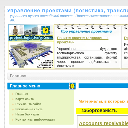
Управление проектами (логистика, транспо
украинско-русско-английский проект - Проект систематизации знан
др.
Поняття проекту та управління
Ру
проектами
Ру
Управління будь-якого
д
господарюючого суб'єкту
сп
(підприємства, організації, фірми)
гр
через проекти здійснюється в
багатьох к...
Главная
Главное меню
Главная
Карта сайта
Материалы, в которых вс
RSS-лента сайта
Реклама на сайте
заборгованість
Наши баннеры
Контактная информация
Accounts receivabl