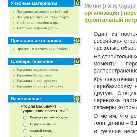
Учебные материалы
Метки (тэги, tags):
г
организация
|
пере
Лекционные вопросы (общее)
Лекции (логистика, транспорт)
фронтальный погр
Учебники, пособия и др.
Тестовые задания (тесты)
Один из посто
российская стро
Прикладные вопросы
несколько объек
Проекты в логистике (новости)
На строительных
Словарь терминов
моменты пер
распространенн
Термины на украинском
Термины на русском
Круглосуточная 
Термины англо-русские
перебазировку 
Термины англо-украинские
другую. Специа
Ваше мнение
перевозка парт
размеры которых
Что для Вас значит
"управление проектами"?
Отметим, что ве
Подход к решению задач
тонн, длина –
8,
Образ мышления
В течение неск
Модный тренд