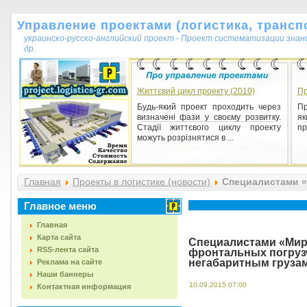
Управление проектами (логистика, транспо
украинско-русско-английский проект - Проект систематизации знан
др.
Життєвий цикл проекту (2010)
Пр
Будь-який проект проходить через
Пр
визначені фази у своєму розвитку.
як
Стадії життєвого циклу проекту
пр
можуть розрізнятися в ...
Главная
Проекты в логистике (новости)
Специалистами «
позволяют отнести их к негабаритным грузам
Главное меню
Главная
Карта сайта
Специалистами «Мира
RSS-лента сайта
фронтальных погрузч
негабаритным груза
Реклама на сайте
Наши баннеры
10.09.2015 07:00
Контактная информация