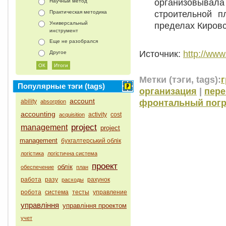
организовывала
Научный метод
строительной п
Практическая методика
Универсальный
пределах Кировс
инструмент
Еще не разобрался
Источник:
http://www.
Другое
Метки (тэги, tags):
г
Популярные тэги (tags)
организация
|
пере
account
фронтальный погр
ability
absorption
accounting
activity
cost
acquisition
project
management
project
management
бухгалтерський облік
логістика
логістична система
проект
облік
обеспечение
план
работа
разу
рахунок
расходы
робота
система
тесты
управление
управління
управління проектом
учет