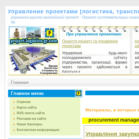
Управление проектами (логистика, транспо
украинско-русско-английский проект - Проект систематизации знан
др.
Поняття проекту та управління
Ап
проектами
ad
Управління будь-якого
Ап
господарюючого суб'єкту
ad
(підприємства, організації, фірми)
уп
через проекти здійснюється в
ме
багатьох к...
Главная
Главное меню
Главная
Карта сайта
Материалы, в которых вс
RSS-лента сайта
Реклама на сайте
procurement manag
Наши баннеры
Контактная информация
Управління закупк