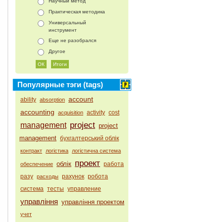
Научный метод
Практическая методика
Универсальный
инструмент
Еще не разобрался
Другое
Популярные тэги (tags)
account
ability
absorption
accounting
activity
cost
acquisition
project
management
project
management
бухгалтерський облік
контракт
логістика
логістична система
проект
облік
работа
обеспечение
разу
рахунок
робота
расходы
система
тесты
управление
управління
управління проектом
учет