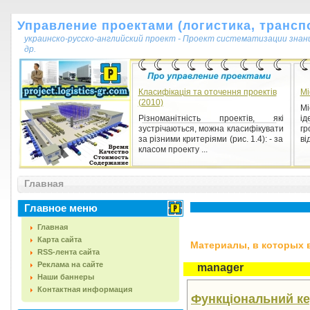
Управление проектами (логистика, транспо
украинско-русско-английский проект - Проект систематизации знан
др.
Класифікація та оточення проектів
Мі
(2010)
Мі
Різноманітність проектів, які
і
зустрічаються, можна класифікувати
г
за різними критеріями (рис. 1.4): - за
ві
класом проекту ...
Главная
Главное меню
Главная
Карта сайта
Материалы, в которых вс
RSS-лента сайта
Реклама на сайте
manager
Наши баннеры
Контактная информация
Функціональний кер