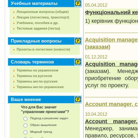
Учебные материалы
05.04.2012
Функціональний ке
Лекционные вопросы (общее)
Лекции (логистика, транспорт)
1) керівник функціон
Учебники, пособия и др.
Тестовые задания (тесты)
Acquisition manag
Прикладные вопросы
(заказам)
Проекты в логистике (новости)
01.12.2012
Словарь терминов
Acquisition manag
(заказам). Мене
Термины на украинском
Термины на русском
приобретение обор
Термины англо-русские
услуг по проекту.
Термины англо-украинские
Ваше мнение
Account manager, 
Что для Вас значит
"управление проектами"?
10.04.2012
Подход к решению задач
Account
manager
Образ мышления
Менеджер, занима
Модный тренд
правило, ресурсов,