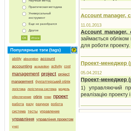
Научный метод
Практическая методика
Универсальный
Account manager, co
инструмент
Еще не разобрался
11.01.2013
Другое
Account manager, 
займається обліком в
для роботи проекту.
Популярные тэги (tags)
account
ability
absorption
Проект-менеджер (p
accounting
activity
cost
acquisition
05.04.2012
project
management
project
Проект-менеджер (
management
бухгалтерський облік
1) управляючий пр
логістика
логістична система
модель
реалізацію проекту 
проект
облік
обеспечение
план
работа
разу
рахунок
робота
система
тесты
управление
управління
управління проектом
учет