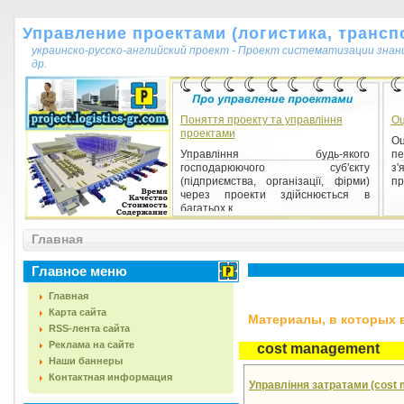
Управление проектами (логистика, транспо
украинско-русско-английский проект - Проект систематизации знан
др.
Поняття проекту та управління
Оц
проектами
Оц
Управління будь-якого
п
господарюючого суб'єкту
з'
(підприємства, організації, фірми)
пр
через проекти здійснюється в
багатьох к...
Главная
Главное меню
Главная
Карта сайта
Материалы, в которых вс
RSS-лента сайта
Реклама на сайте
cost management
Наши баннеры
Контактная информация
Управління затратами (cost