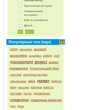
Научный метод
Практическая методика
Универсальный
инструмент
Еще не разобрался
Другое
Популярные тэги (tags)
account
ability
absorption
accounting
activity
cost
acquisition
project
management
project
management
бухгалтерський облік
логістика
логістична система
проект
облік
работа
обеспечение
разу
рахунок
робота
расходы
система
тесты
управление
управління
управління проектом
учет
фаза