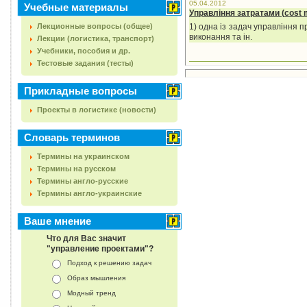
05.04.2012
Учебные материалы
Управління затратами (
cost
Лекционные вопросы (общее)
1) одна із задач управління 
виконання та ін.
Лекции (логистика, транспорт)
Учебники, пособия и др.
Тестовые задания (тесты)
Прикладные вопросы
Проекты в логистике (новости)
Словарь терминов
Термины на украинском
Термины на русском
Термины англо-русские
Термины англо-украинские
Ваше мнение
Что для Вас значит
"управление проектами"?
Подход к решению задач
Образ мышления
Модный тренд