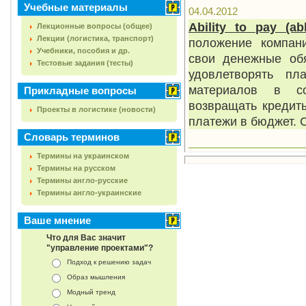
Учебные материалы
04.04.2012
Ability to pay (ab
Лекционные вопросы (общее)
Лекции (логистика, транспорт)
положение компан
Учебники, пособия и др.
свои денежные обя
Тестовые задания (тесты)
удовлетворять пл
материалов в со
Прикладные вопросы
возвращать кредиты
Проекты в логистике (новости)
платежи в бюджет. С
Словарь терминов
Термины на украинском
Термины на русском
Термины англо-русские
Термины англо-украинские
Ваше мнение
Что для Вас значит
"управление проектами"?
Подход к решению задач
Образ мышления
Модный тренд