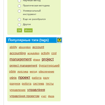
Научный метод
Практическая методика
Универсальный
инструмент
Еще не разобрался
Другое
Популярные тэги (tags)
account
ability
absorption
accounting
activity
cost
acquisition
project
management
phase
project management
бухгалтерський
облік
логістика
метод
обеспечение
проект
облік
работа
разу
рахунок
робота
система
тесты
управління
управление
управління проектом
учет
фаза