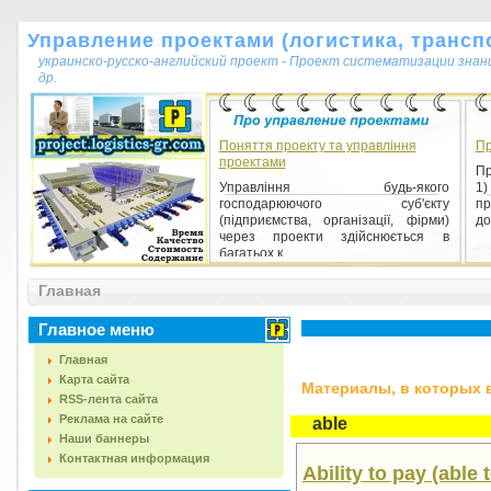
Управление проектами (логистика, транспо
украинско-русско-английский проект - Проект систематизации знан
др.
Поняття проекту та управління
Пр
проектами
Пр
Управління будь-якого
1
господарюючого суб'єкту
п
(підприємства, організації, фірми)
до
через проекти здійснюється в
багатьох к...
Главная
Главное меню
Главная
Карта сайта
Материалы, в которых вс
RSS-лента сайта
Реклама на сайте
able
Наши баннеры
Контактная информация
Ability to pay (abl