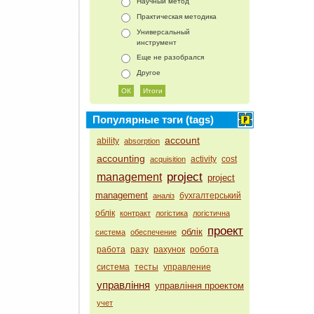
Научный метод
Практическая методика
Универсальный
инструмент
Еще не разобрался
Другое
Популярные тэги (tags)
account
ability
absorption
accounting
activity
cost
acquisition
project
management
project
management
бухгалтерський
аналіз
облік
контракт
логістика
логістична
проект
облік
система
обеспечение
работа
разу
рахунок
робота
система
тесты
управление
управління
управління проектом
учет