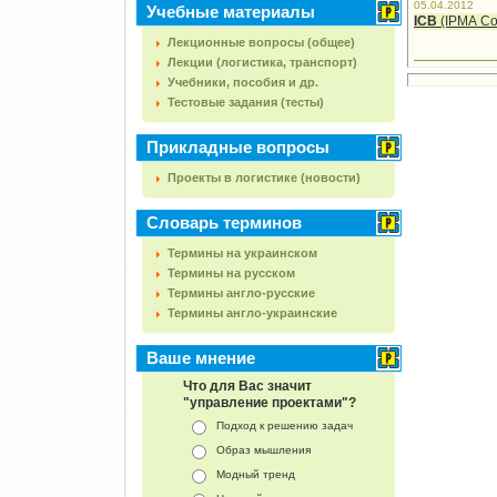
05.04.2012
Учебные материалы
ІСВ
(ІРМА
Co
Лекционные вопросы (общее)
Лекции (логистика, транспорт)
Учебники, пособия и др.
Тестовые задания (тесты)
Прикладные вопросы
Проекты в логистике (новости)
Словарь терминов
Термины на украинском
Термины на русском
Термины англо-русские
Термины англо-украинские
Ваше мнение
Что для Вас значит
"управление проектами"?
Подход к решению задач
Образ мышления
Модный тренд