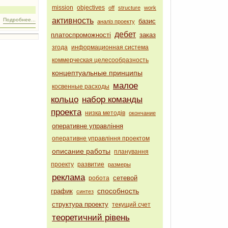
mission
objectives
off
structure
work
активность
Подробнее...
базис
аналіз проекту
дебет
платоспроможності
заказ
згода
информационная система
коммерческая целесообразность
концептуальные принципы
малое
косвенные расходы
кольцо
набор команды
проекта
низка методів
окончание
оперативне управління
оперативне управління проектом
описание работы
планування
проекту
развитие
размеры
реклама
сетевой
робота
способность
график
синтез
структура проекту
текущий счет
теоретичний рівень