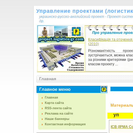
Управление проектами (логистика
украинско-русско-английский проект - Проект сист
др.
Класифікація та оточення
(2010)
Різноманітність прое
зустрічаються, можна кла
за різними критеріями (рис.
класом проекту ...
Главная
Главное меню
Главная
Карта сайта
Материалы,
RSS-лента сайта
Реклама на сайте
уп
Наши баннеры
Контактная информация
ІСВ (ІРМА Co