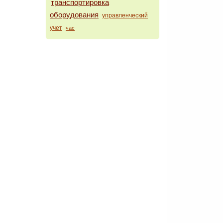
транспортировка
оборудования
управленческий
учет
час