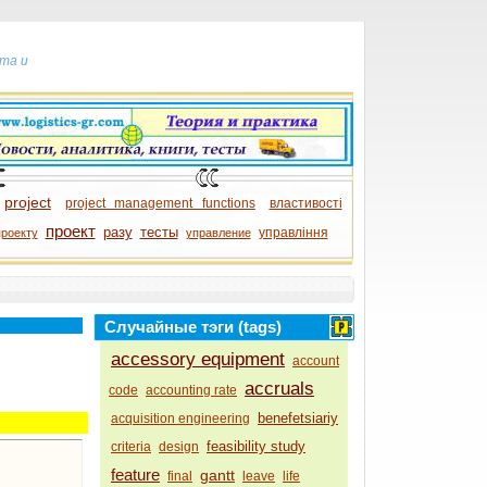
та и
project
project management functions
властивості
проект
разу
тесты
управління
проекту
управление
Случайные тэги (tags)
accessory equipment
account
accruals
code
accounting rate
benefetsiariy
acquisition engineering
feasibility study
criteria
design
feature
gantt
final
leave
life