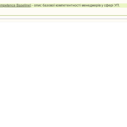
mpetence
Baseline
)
- опис базової компетентності менеджерів у сфері УП.