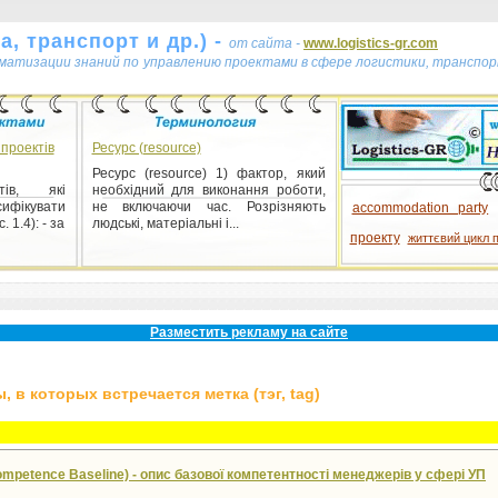
, транспорт и др.) -
от сайта -
www.logistics-gr.com
ематизации знаний по управлению проектами в сфере логистики, транспор
 проектів
Ресурс (resource)
Ресурс (resource) 1) фактор, який
ктів, які
необхідний для виконання роботи,
сифікувати
не включаючи час. Розрізняють
accommodation party
 1.4): - за
людські, матеріальні і...
проекту
життєвий цикл 
Разместить рекламу на сайте
 в которых встречается метка (тэг, tag)
mpetence Baseline) - опис базової компетентності менеджерів у сфері УП