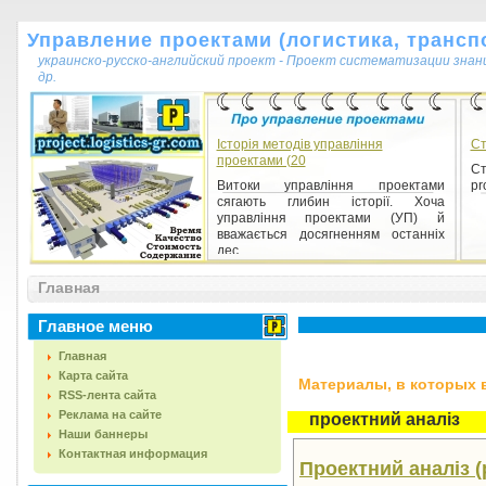
Управление проектами (логистика, транспо
украинско-русско-английский проект - Проект систематизации знан
др.
Історія методів управління
Ст
проектами (20
Ст
Витоки управління проектами
pr
сягають глибин історії. Хоча
управління проектами (УП) й
вважається досягненням останніх
дес...
Главная
Главное меню
Главная
Карта сайта
Материалы, в которых вс
RSS-лента сайта
Реклама на сайте
проектний аналіз
Наши баннеры
Контактная информация
Проектний аналіз (p