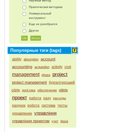
Научный метод
Практическая методика
Универсальный
инструмент
Еще не разобрался
Другое
Популярные тэги (tags)
account
ability
absorption
accounting
activity
cost
acquisition
project
management
phase
project management
бухгалтерський
облік
облік
логістика
обеспечение
проект
работа
разу
расходы
рахунок
робота
система
тесты
управління
управление
управління проектом
учет
фаза