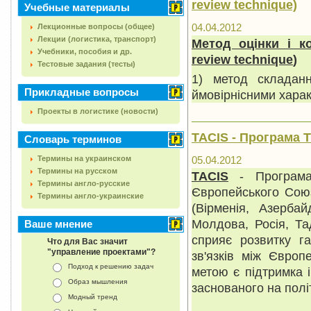
review technique)
Учебные материалы
04.04.2012
Лекционные вопросы (общее)
Лекции (логистика, транспорт)
Метод оцінки і к
Учебники, пособия и др.
review
technique
)
Тестовые задания (тесты)
1) метод складанн
Прикладные вопросы
ймовірнісними хара
Проекты в логистике (новости)
TACIS - Програма Т
Словарь терминов
Термины на украинском
05.04.2012
Термины на русском
TACIS
- Програма 
Термины англо-русские
Європейського Союз
Термины англо-украинские
(Вірменія, Азербай
Молдова, Росія, Тад
Ваше мнение
сприяє розвитку га
Что для Вас значит
"управление проектами"?
зв'язків між Європ
Подход к решению задач
метою є підтримка і
Образ мышления
заснованого на полі
Модный тренд