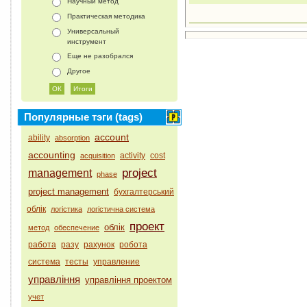
Научный метод
Практическая методика
Универсальный
инструмент
Еще не разобрался
Другое
Популярные тэги (tags)
account
ability
absorption
accounting
activity
cost
acquisition
project
management
phase
project management
бухгалтерський
облік
логістика
логістична система
проект
облік
метод
обеспечение
работа
разу
рахунок
робота
система
тесты
управление
управління
управління проектом
учет