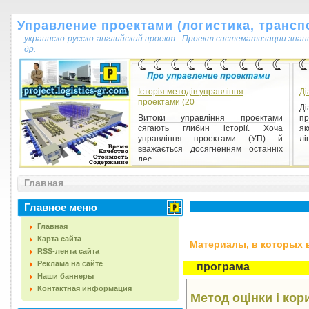
Управление проектами (логистика, транспо
украинско-русско-английский проект - Проект систематизации знан
др.
Історія методів управління
Ді
проектами (20
Ді
Витоки управління проектами
пр
сягають глибин історії. Хоча
як
управління проектами (УП) й
лі
вважається досягненням останніх
дес...
Главная
Главное меню
Главная
Карта сайта
Материалы, в которых вс
RSS-лента сайта
Реклама на сайте
програма
Наши баннеры
Контактная информация
Метод оцінки і кор