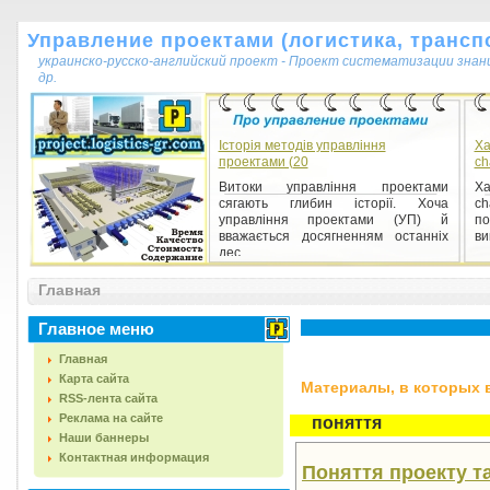
Управление проектами (логистика, транспо
украинско-русско-английский проект - Проект систематизации знан
др.
Історія методів управління
Ха
проектами (20
ch
Витоки управління проектами
Ха
сягають глибин історії. Хоча
ch
управління проектами (УП) й
по
вважається досягненням останніх
ви
дес...
Главная
Главное меню
Главная
Карта сайта
Материалы, в которых вс
RSS-лента сайта
Реклама на сайте
поняття
Наши баннеры
Контактная информация
Поняття проекту та