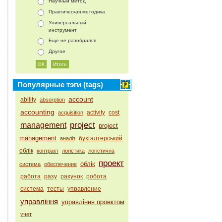
Научный метод
Практическая методика
Универсальный
инструмент
Еще не разобрался
Другое
Популярные тэги (tags)
account
ability
absorption
accounting
activity
cost
acquisition
project
management
project
management
бухгалтерський
аналіз
облік
контракт
логістика
логістична
проект
облік
система
обеспечение
работа
разу
рахунок
робота
система
тесты
управление
управління
управління проектом
учет