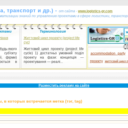
, транспорт и др.) -
от сайта -
www.logistics-gr.com
ематизации знаний по управлению проектами в сфере логистики, транспор
ління
Життєвий цикл проекту (project life
cycl
-якого
Життєвий цикл проекту (project life
уб'єкту
cycle) 1) достатньо умовний поділ
accommodation party
ії, фірми)
проекту на фази: концепція —
проекту
життєвий цикл 
юється в
проектування — реалі...
Разместить рекламу на сайте
 в которых встречается метка (тэг, tag)