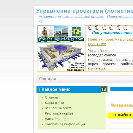
Управление проектами (логистика
украинско-русско-английский проект - Проект сист
др.
Поняття проекту та управ
проектами
Управління будь
господарюючого с
(підприємства, організац
через проекти здійсн
багатьох к...
Главная
Главное меню
Главная
Карта сайта
Материалы,
RSS-лента сайта
Реклама на сайте
ошибка
Наши баннеры
Контактная информация