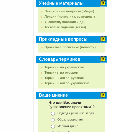
Учебные материалы
Лекционные вопросы (общее)
Лекции (логистика, транспорт)
Учебники, пособия и др.
Тестовые задания (тесты)
Прикладные вопросы
Проекты в логистике (новости)
Словарь терминов
Термины на украинском
Термины на русском
Термины англо-русские
Термины англо-украинские
Ваше мнение
Что для Вас значит
"управление проектами"?
Подход к решению задач
Образ мышления
Модный тренд