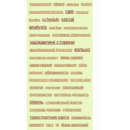
object
measurement
project
objective
rate
management process
resourse
social
schedule
levelling
analysis
total float
дополнительное
допоміжне обладнання
оборудование
зацікавлені сторони
кольцо
кваліфікований бухгалтер
меры оценки
контрактор проекту
нарахування
нарощування
облік
обязанность
інфляції
основы
проектного управления
поточні ціни
пропозиція
початок
претензия
підприємство
регулярна діяльність
рівень
страховочный фактор
стрілкова діаграма
субрахунок
транспортная карта
тривалість
проекту
фаза реалізації
узел
уп