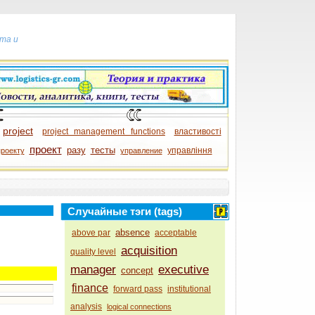
та и
project
project management functions
властивості
проект
разу
тесты
управління
проекту
управление
Случайные тэги (tags)
absence
above par
acceptable
acquisition
quality level
manager
executive
concept
finance
forward pass
institutional
analysis
logical connections