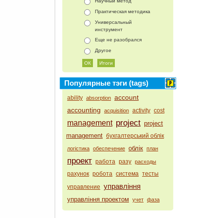
Научный метод
Практическая методика
Универсальный
инструмент
Еще не разобрался
Другое
Популярные тэги (tags)
account
ability
absorption
accounting
activity
cost
acquisition
project
management
project
management
бухгалтерський облік
облік
логістика
обеспечение
план
проект
работа
разу
расходы
рахунок
робота
система
тесты
управління
управление
управління проектом
учет
фаза