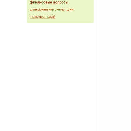
финансовые вопросы
ціни
функціональний синтез
інструментарій