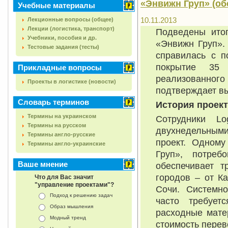
«Энвижн Груп» (об
Учебные материалы
10.11.2013
Лекционные вопросы (общее)
Лекции (логистика, транспорт)
Подведены итог
Учебники, пособия и др.
«Энвижн Груп».
Тестовые задания (тесты)
справилась с п
покрытие 35 
Прикладные вопросы
реализованного 
Проекты в логистике (новости)
подтверждает в
Словарь терминов
История проек
Термины на украинском
Сотрудники L
Термины на русском
двухнедельными
Термины англо-русские
проект. Одному
Термины англо-украинские
Груп», потреб
Ваше мнение
обеспечивает т
городов – от К
Что для Вас значит
"управление проектами"?
Сочи. Системно
Подход к решению задач
часто требует
Образ мышления
расходные матер
Модный тренд
стоимость пере