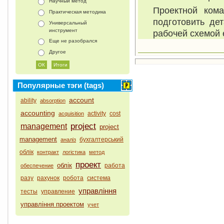
Научный метод
Проектной кома
Практическая методика
подготовить де
Универсальный
инструмент
рабочей схемой 
Еще не разобрался
Другое
Популярные тэги (tags)
account
ability
absorption
accounting
activity
cost
acquisition
project
management
project
management
бухгалтерський
аналіз
облік
контракт
логістика
метод
проект
облік
работа
обеспечение
разу
рахунок
робота
система
управління
тесты
управление
управління проектом
учет