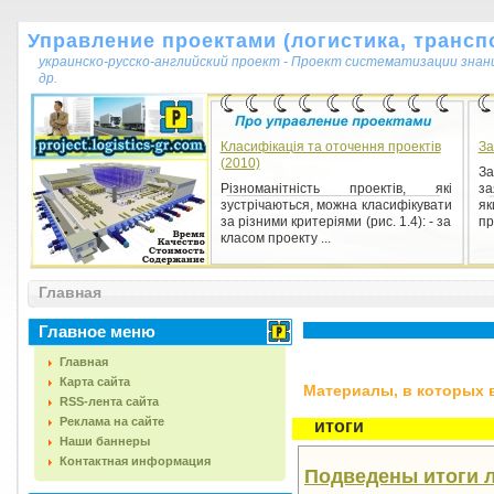
Управление проектами (логистика, транспо
украинско-русско-английский проект - Проект систематизации знан
др.
Класифікація та оточення проектів
За
(2010)
За
Різноманітність проектів, які
за
зустрічаються, можна класифікувати
як
за різними критеріями (рис. 1.4): - за
пр
класом проекту ...
Главная
Главное меню
Главная
Карта сайта
Материалы, в которых вс
RSS-лента сайта
Реклама на сайте
итоги
Наши баннеры
Контактная информация
Подведены итоги л