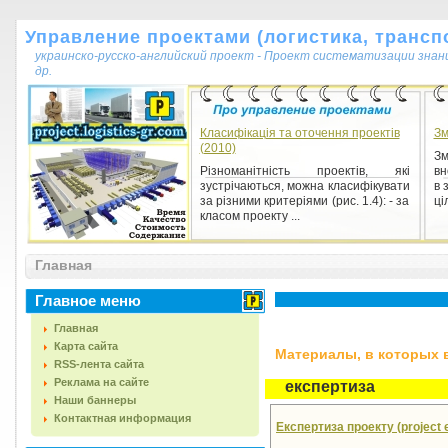
Управление проектами (логистика, транспо
украинско-русско-английский проект - Проект систематизации знан
др.
Класифікація та оточення проектів
Зм
(2010)
Зм
Різноманітність проектів, які
вн
зустрічаються, можна класифікувати
в 
за різними критеріями (рис. 1.4): - за
ці
класом проекту ...
Главная
Главное меню
Главная
Карта сайта
Материалы, в которых вс
RSS-лента сайта
Реклама на сайте
експертиза
Наши баннеры
Контактная информация
Експертиза проекту (project 