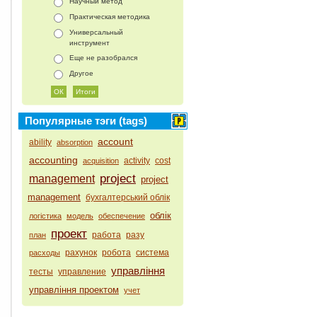
Научный метод
Практическая методика
Универсальный
инструмент
Еще не разобрался
Другое
Популярные тэги (tags)
account
ability
absorption
accounting
activity
cost
acquisition
project
management
project
management
бухгалтерський облік
облік
логістика
модель
обеспечение
проект
работа
разу
план
рахунок
робота
система
расходы
управління
тесты
управление
управління проектом
учет