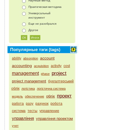
Научный метод
Практическая методика
Универсальный
инструмент
Еще не разобрался
Другое
Популярные тэги (tags)
account
ability
absorption
accounting
activity
cost
acquisition
project
management
phase
project management
бухгалтерський
облік
логістика
логістична система
проект
облік
модель
обеспечение
работа
разу
рахунок
робота
система
тесты
управление
управління
управління проектом
учет