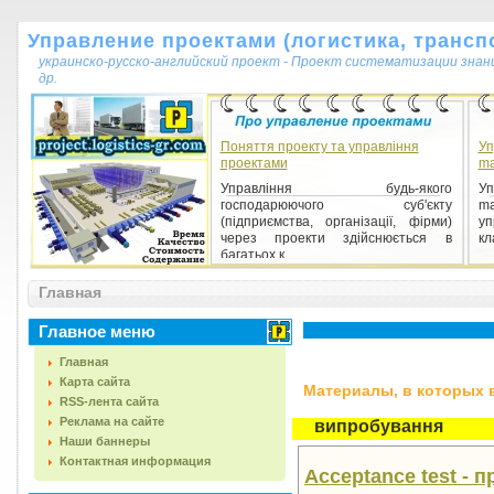
Управление проектами (логистика, транспо
украинско-русско-английский проект - Проект систематизации знан
др.
Поняття проекту та управління
Уп
проектами
m
Управління будь-якого
Уп
господарюючого суб'єкту
m
(підприємства, організації, фірми)
у
через проекти здійснюється в
кл
багатьох к...
Главная
Главное меню
Главная
Карта сайта
Материалы, в которых вс
RSS-лента сайта
Реклама на сайте
випробування
Наши баннеры
Контактная информация
Acceptance test -